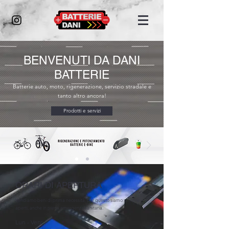
BENVENUTI DA DANI
BATTERIE
Batterie auto, moto, rigenerazione, servizio stradale e
tanto altro ancora!
Prodotti e servizi
ORARI DI APERTURA
Vendiamo beni di prima necessità, per questo siamo sempre
aperti, anche in piena emergenza sanitaria.
Lun - Ven: