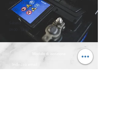
08:00 - 12:00
15:00 - 19:00
Sabato:
09:00 - 12:00
Modulo di iscrizione
Invia
info@danibatterie.com
0444 699222
Viale Trieste, 66
Montecchio Maggiore (VI)